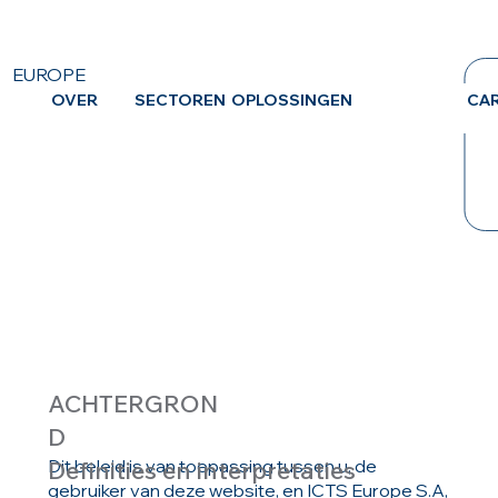
EUROPE
OVER
SECTOREN
OPLOSSINGEN
CA
PRIVACY
BELEID
ACHTERGRON
D
Definities en interpretaties
Dit beleid is van toepassing tussen u, de
gebruiker van deze website, en ICTS Europe S.A,