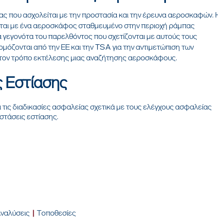
ας που ασχολείται με την προστασία και την έρευνα αεροσκαφών. 
ονται με ένα αεροσκάφος σταθμευμένο στην περιοχή ράμπας
ικά γεγονότα του παρελθόντος που σχετίζονται με αυτούς τους
φαρμόζονται από την ΕΕ και την TSA για την αντιμετώπιση των
α τον τρόπο εκτέλεσης μιας αναζήτησης αεροσκάφους.
 Εστίασης
 τις διαδικασίες ασφαλείας σχετικά με τους ελέγχους ασφαλείας
στάσεις εστίασης.
ΘΑ Θ
ναλύσεις
|
Τοποθεσίες