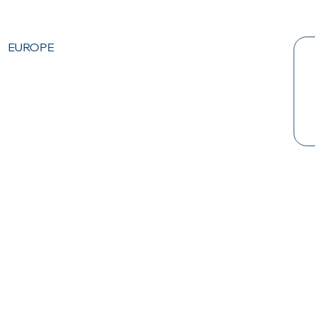
προσφέρ
EUROPE
ει μια
μοναδική
ισορροπία
καινοτομί