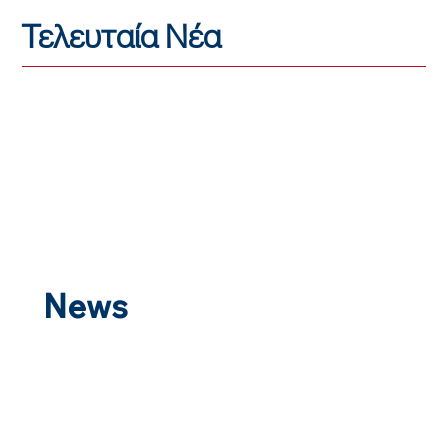
Τελευταία Νέα
News
ICTS UK Aviation Security Training
Program marked as outstanding