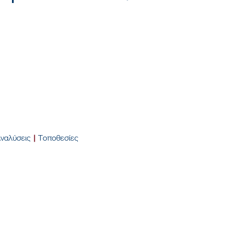
ΘΑ Θ
ναλύσεις
|
Τοποθεσίες
ΠΟΛΥ
ΑΚΟ