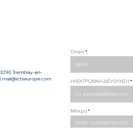
ΑΠΟ 
Ονομα
93290 Tremblay-en-
l:
mail@ictseurope.com
ΗΛΕΚΤΡΟΝΙΚΗ ΔΙΕΥΘΥΝΣΗ
Μήνυμα