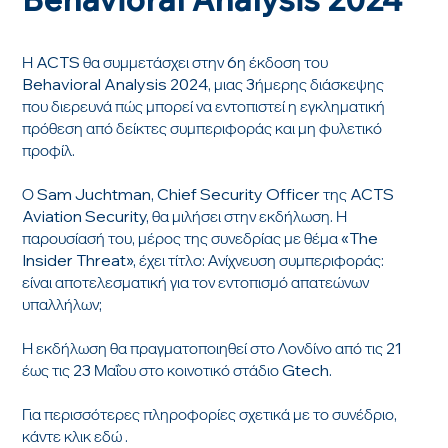
Η ACTS θα συμμετάσχει στην 6η έκδοση του
Behavioral Analysis 2024, μιας 3ήμερης διάσκεψης
που διερευνά πώς μπορεί να εντοπιστεί η εγκληματική
πρόθεση από δείκτες συμπεριφοράς και μη φυλετικό
προφίλ.
Ο Sam Juchtman, Chief Security Officer της ACTS
Aviation Security, θα μιλήσει στην εκδήλωση. Η
παρουσίασή του, μέρος της συνεδρίας με θέμα «The
Insider Threat», έχει τίτλο: Ανίχνευση συμπεριφοράς:
είναι αποτελεσματική για τον εντοπισμό απατεώνων
υπαλλήλων;
Η εκδήλωση θα πραγματοποιηθεί στο Λονδίνο από τις 21
έως τις 23 Μαΐου στο κοινοτικό στάδιο Gtech.
Για περισσότερες πληροφορίες σχετικά με το συνέδριο,
κάντε κλικ
εδώ
.